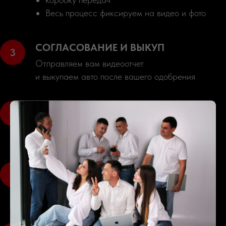
Весь процесс фиксируем на видео и фото
СОГЛАСОВАНИЕ И ВЫКУП
Отправляем вам видеоотчет
и выкупаем авто после вашего одобрения
ПОДГОТОВКА К ОТПРАВКЕ
Авто поступает к нам: оформление документов,
подготовка к отправке в порт
ДОСТАВКА
Машина следует через приграничный пункт в
ваш город