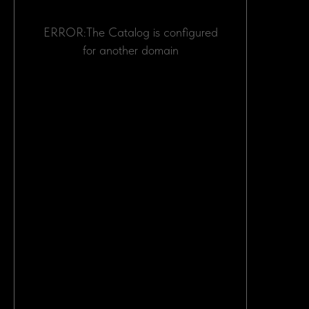
МЫ В ЦИФРАХ
ERROR:The Catalog is configured
for another domain
БОЛЕЕ 900
ЛЮДЕЙ ДОВЕРЯЮТ НАМ
И РЕКОМЕНДУЮТ НАС
СВОИМ ДРУЗЬЯМ.
ОТ 21 ДНЕЙ
СРОК ДОСТАВКИ АВТО
НАЧИНАЕТСЯ С МОМЕНТА
ВЫКУПА.