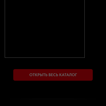
ОДОМЕТРА.
ПРОДАВЦЫ ИНОГДА МОГУТ УМЫШЛЕННО
ИСКАЖАТЬ ИНФОРМАЦИЮ О ПРОБЕГЕ
АВТОМОБИЛЯ, ЧТОБЫ ПОВЫСИТЬ ЕГО ЦЕНУ
ПРИМЕНЕНИЕ В РФ
НИЗКОКАЧЕСТВЕННОЕ ТОПЛИВО И
ПЛОХИЕ ДОРОГИ МОГУТ
ПРИВЕСТИ К ДОРОГОСТОЯЩЕМУ
РЕМОНТУ АВТОМОБИЛЯ
НАШИ ПРЕИМУЩЕСТВА