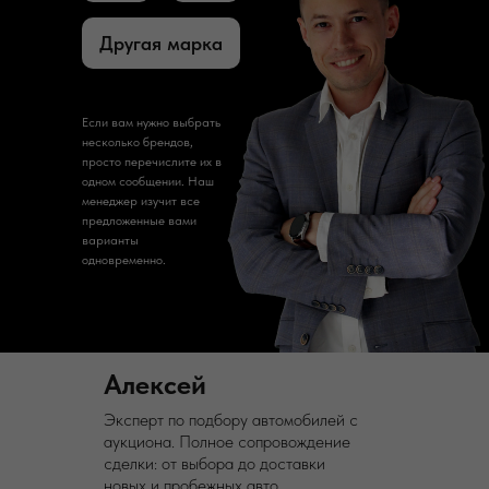
Другая марка
Если вам нужно выбрать
несколько брендов,
просто перечислите их в
одном сообщении. Наш
менеджер изучит все
предложенные вами
варианты
одновременно.
Алексей
Эксперт по подбору автомобилей с
аукциона. Полное сопровождение
сделки: от выбора до доставки
новых и пробежных авто.