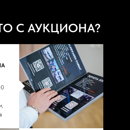
ТО С АУКЦИОНА?
НА
00
и,
в