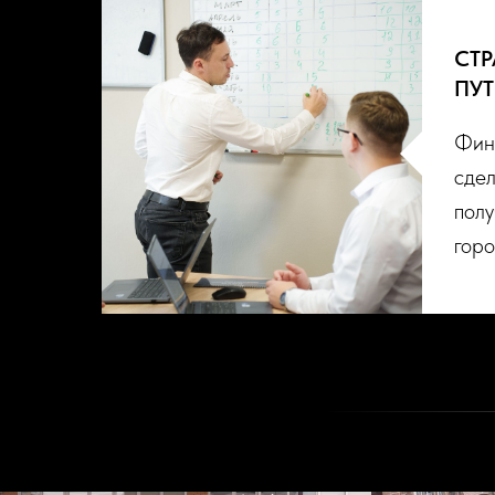
СТР
ПУ
Фин
сдел
полу
гор