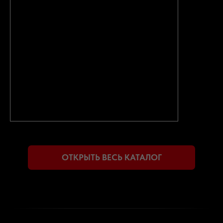
ОДОМЕТРА.
ПРОДАВЦЫ ИНОГДА МОГУТ УМЫШЛЕННО
ИСКАЖАТЬ ИНФОРМАЦИЮ О ПРОБЕГЕ
АВТОМОБИЛЯ, ЧТОБЫ ПОВЫСИТЬ ЕГО ЦЕНУ
ПРИМЕНЕНИЕ В РФ
НИЗКОКАЧЕСТВЕННОЕ ТОПЛИВО И
ПЛОХИЕ ДОРОГИ МОГУТ
ПРИВЕСТИ К ДОРОГОСТОЯЩЕМУ
РЕМОНТУ АВТОМОБИЛЯ
НАШИ ПРЕИМУЩЕСТВА