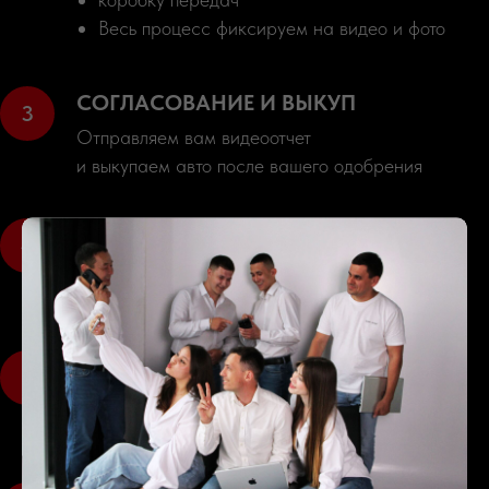
Весь процесс фиксируем на видео и фото
СОГЛАСОВАНИЕ И ВЫКУП
Отправляем вам видеоотчет
и выкупаем авто после вашего одобрения
ПОДГОТОВКА К ОТПРАВКЕ
Авто поступает к нам: оформление документов,
подготовка к отправке в порт
ДОСТАВКА
Машина следует через приграничный пункт в
ваш город