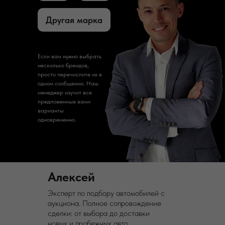
Другая марка
Если вам нужно выбрать
несколько брендов,
просто перечислите их в
одном сообщении. Наш
менеджер изучит все
предложенные вами
варианты
одновременно.
Алексей
Эксперт по подбору автомобилей с
аукциона. Полное сопровождение
сделки: от выбора до доставки
новых и пробежных авто.