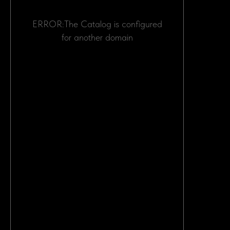
МЫ В ЦИФРАХ
ERROR:The Catalog is configured
for another domain
БОЛЕЕ 900
ЛЮДЕЙ ДОВЕРЯЮТ НАМ
И РЕКОМЕНДУЮТ НАС
СВОИМ ДРУЗЬЯМ.
ОТ 21 ДНЕЙ
СРОК ДОСТАВКИ АВТО
НАЧИНАЕТСЯ С МОМЕНТА
ВЫКУПА.