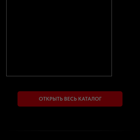
ОДОМЕТРА.
ПРОДАВЦЫ ИНОГДА МОГУТ УМЫШЛЕННО
ИСКАЖАТЬ ИНФОРМАЦИЮ О ПРОБЕГЕ
АВТОМОБИЛЯ, ЧТОБЫ ПОВЫСИТЬ ЕГО ЦЕНУ
ПРИМЕНЕНИЕ В РФ
НИЗКОКАЧЕСТВЕННОЕ ТОПЛИВО И
ПЛОХИЕ ДОРОГИ МОГУТ
ПРИВЕСТИ К ДОРОГОСТОЯЩЕМУ
РЕМОНТУ АВТОМОБИЛЯ
НАШИ ПРЕИМУЩЕСТВА