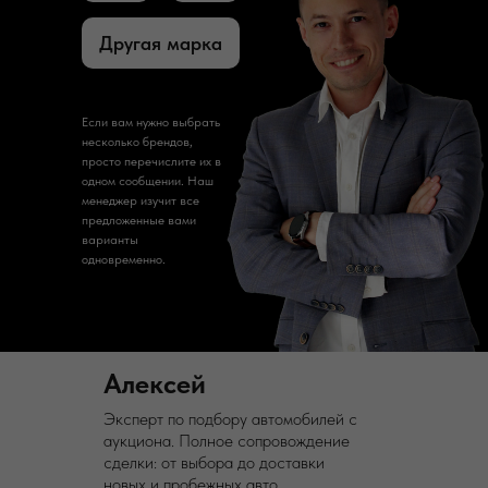
Другая марка
Если вам нужно выбрать
несколько брендов,
просто перечислите их в
одном сообщении. Наш
менеджер изучит все
предложенные вами
варианты
одновременно.
Алексей
Эксперт по подбору автомобилей с
аукциона. Полное сопровождение
сделки: от выбора до доставки
новых и пробежных авто.