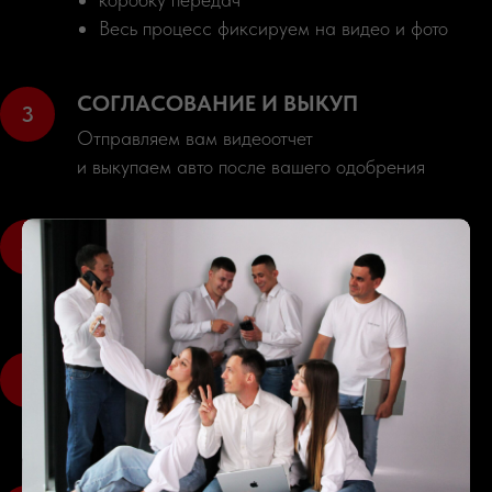
Весь процесс фиксируем на видео и фото
СОГЛАСОВАНИЕ И ВЫКУП
Отправляем вам видеоотчет
и выкупаем авто после вашего одобрения
ПОДГОТОВКА К ОТПРАВКЕ
Авто поступает к нам: оформление документов,
подготовка к отправке в порт
ДОСТАВКА
Машина следует через приграничный пункт в
ваш город