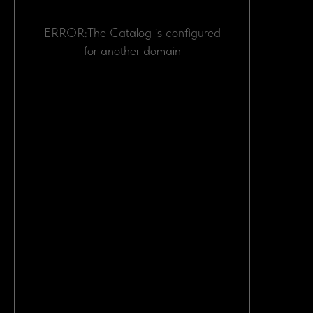
МЫ В ЦИФРАХ
ERROR:The Catalog is configured
for another domain
БОЛЕЕ 900
ЛЮДЕЙ ДОВЕРЯЮТ НАМ
И РЕКОМЕНДУЮТ НАС
СВОИМ ДРУЗЬЯМ.
ОТ 21 ДНЕЙ
СРОК ДОСТАВКИ АВТО
НАЧИНАЕТСЯ С МОМЕНТА
ВЫКУПА.